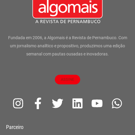
Fundada em 2006, a Algomais é a Revista de Pernambuco. Com
um jornalismo analítico e propositivo, produzimos uma edição
semanal com pautas ousadas e inovadoras.
ASSINE
I
F
T
L
Y
W
n
a
w
i
o
h
s
c
i
n
u
a
Parceiro