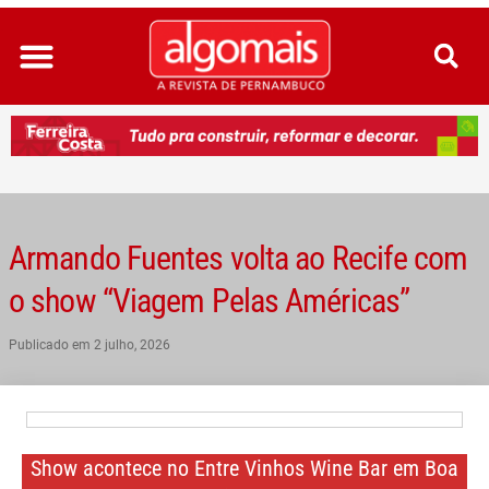
Ir
para
o
conteúdo
Armando Fuentes volta ao Recife com
o show “Viagem Pelas Américas”
Publicado em
2 julho, 2026
Show acontece no Entre Vinhos Wine Bar em Boa