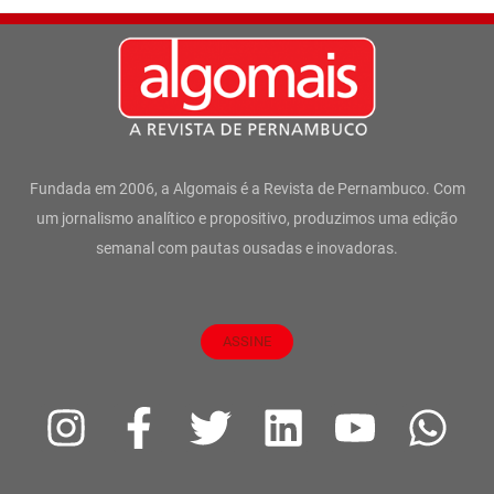
Fundada em 2006, a Algomais é a Revista de Pernambuco. Com
um jornalismo analítico e propositivo, produzimos uma edição
semanal com pautas ousadas e inovadoras.
ASSINE
I
F
T
L
Y
W
n
a
w
i
o
h