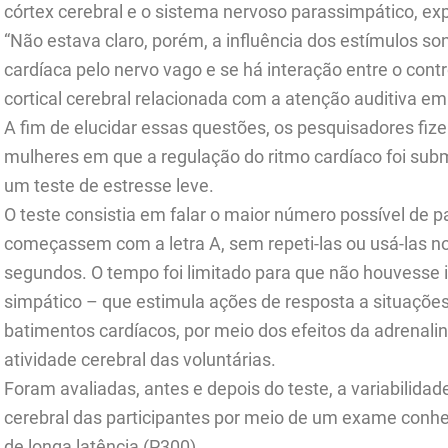
córtex cerebral e o sistema nervoso parassimpático, exp
“Não estava claro, porém, a influência dos estímulos so
cardíaca pelo nervo vago e se há interação entre o contr
cortical cerebral relacionada com a atenção auditiva e
A fim de elucidar essas questões, os pesquisadores f
mulheres em que a regulação do ritmo cardíaco foi sub
um teste de estresse leve.
O teste consistia em falar o maior número possível de 
começassem com a letra A, sem repeti-las ou usá-las n
segundos. O tempo foi limitado para que não houvesse 
simpático – que estimula ações de resposta a situaçõe
batimentos cardíacos, por meio dos efeitos da adrenalina
atividade cerebral das voluntárias.
Foram avaliadas, antes e depois do teste, a variabilidad
cerebral das participantes por meio de um exame conhe
de longa latência (P300).