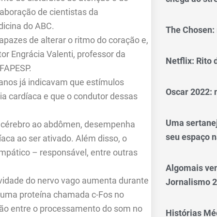
aboração de cientistas da
dicina do ABC.
The Chosen: 
pazes de alterar o ritmo do coração e,
or Engrácia Valenti, professor da
Netflix: Rito
 FAPESP.
 anos já indicavam que estímulos
Oscar 2022: 
cia cardíaca e que o condutor dessas
Uma sertanej
 do cérebro ao abdômen, desempenha
seu espaço n
íaca ao ser ativado. Além disso, o
impático – responsável, entre outras
Algomais ve
ividade do nervo vago aumenta durante
Jornalismo 
de uma proteína chamada c-Fos no
ação entre o processamento do som no
Histórias Méd