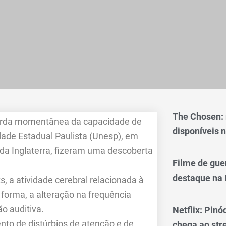
The Chosen:
perda momentânea da capacidade de
disponíveis n
ade Estadual Paulista (Unesp), em
da Inglaterra, fizeram uma descoberta
Filme de gue
destaque na 
s, a atividade cerebral relacionada à
forma, a alteração na frequência
o auditiva.
Netflix: Pinó
nto de distúrbios de atenção e de
chega ao st