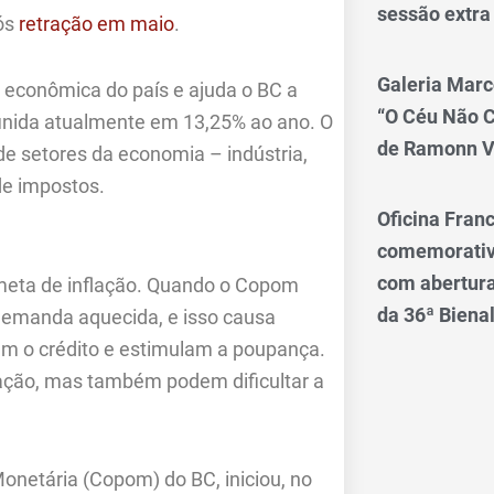
sessão extra
pós
retração em maio
.
Galeria Marc
e econômica do país e ajuda o BC a
“O Céu Não 
efinida atualmente em 13,25% ao ano. O
de Ramonn V
 de setores da economia – indústria,
de impostos.
Oficina Franc
comemorativo
com abertura 
a meta de inflação. Quando o Copom
da 36ª Biena
 demanda aquecida, e isso causa
em o crédito e estimulam a poupança.
lação, mas também podem dificultar a
Monetária (Copom) do BC, iniciou, no