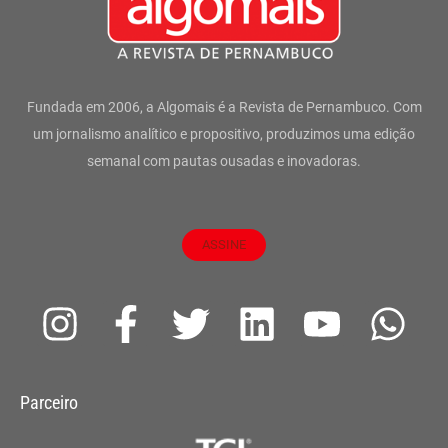
Fundada em 2006, a Algomais é a Revista de Pernambuco. Com
um jornalismo analítico e propositivo, produzimos uma edição
semanal com pautas ousadas e inovadoras.
ASSINE
I
F
T
L
Y
W
n
a
w
i
o
h
s
c
i
n
u
a
Parceiro
t
e
t
k
t
t