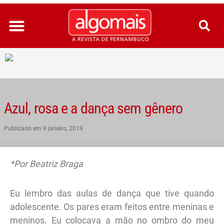
Ir
para
o
conteúdo
Azul, rosa e a dança sem gênero
Publicado em
9 janeiro, 2019
*Por Beatriz Braga
Eu lembro das aulas de dança que tive quando
adolescente. Os pares eram feitos entre meninas e
meninos. Eu colocava a mão no ombro do meu