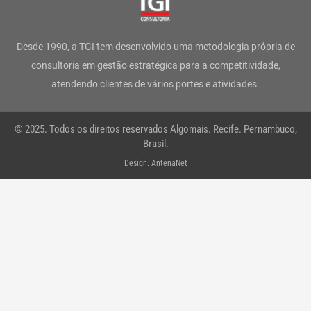
a
b
t
e
u
s
g
o
e
d
b
a
Desde 1990, a TGI tem desenvolvido uma metodologia própria de
r
o
r
i
e
p
consultoria em gestão estratégica para a competitividade,
atendendo clientes de vários portes e atividades.
a
k
n
p
m
-
© 2025. Todos os direitos reservados Algomais. Recife. Pernambuco,
f
Brasil.
Design: AntenaNet