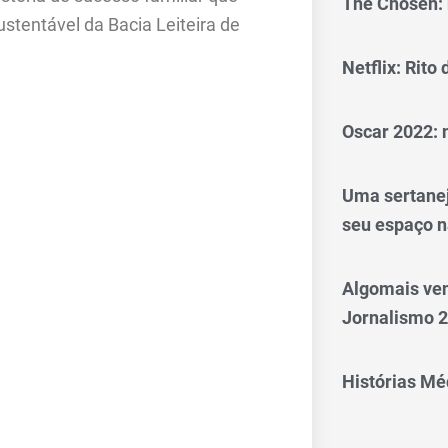
The Chosen: 
tentável da Bacia Leiteira de
Netflix: Rito
Oscar 2022: 
Uma sertanej
seu espaço n
Algomais ve
Jornalismo 
Histórias Méd