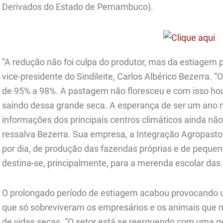
Derivados do Estado de Pernambuco).
“A redução não foi culpa do produtor, mas da estiagem p
vice-presidente do Sindileite, Carlos Albérico Bezerra.
de 95% a 98%. A pastagem não floresceu e com isso ho
saindo dessa grande seca. A esperança de ser um ano 
informações dos principais centros climáticos ainda n
ressalva Bezerra. Sua empresa, a Integração Agropastoril
por dia, de produção das fazendas próprias e de pequen
destina-se, principalmente, para a merenda escolar das 
O prolongado período de estiagem acabou provocando u
que só sobreviveram os empresários e os animais que
de vidas secas. “O setor está se reerguendo com uma g