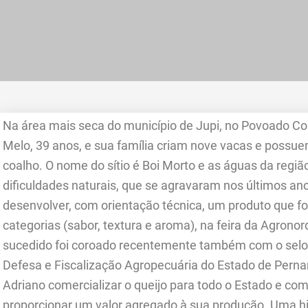
Na área mais seca do município de Jupi, no Povoado Co
Melo, 39 anos, e sua família criam nove vacas e possu
coalho. O nome do sítio é Boi Morto e as águas da regi
dificuldades naturais, que se agravaram nos últimos ano
desenvolver, com orientação técnica, um produto que foi
categorias (sabor, textura e aroma), na feira da Agrono
sucedido foi coroado recentemente também com o selo 
Defesa e Fiscalização Agropecuária do Estado de Pern
Adriano comercializar o queijo para todo o Estado e c
proporcionar um valor agregado à sua produção. Uma his