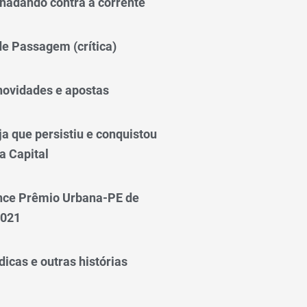
nadando contra a corrente
 de Passagem (crítica)
novidades e apostas
a que persistiu e conquistou
a Capital
nce Prêmio Urbana-PE de
2021
icas e outras histórias