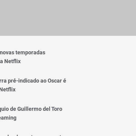
 novas temporadas
a Netflix
rra pré-indicado ao Oscar é
Netflix
quio de Guillermo del Toro
reaming