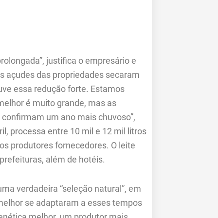
rolongada”, justifica o empresário e
 “Os açudes das propriedades secaram
uve essa redução forte. Estamos
melhor é muito grande, mas as
ão confirmam um ano mais chuvoso”,
, processa entre 10 mil e 12 mil litros
os produtores fornecedores. O leite
prefeituras, além de hotéis.
ma verdadeira “seleção natural”, em
 melhor se adaptaram a esses tempos
enética melhor, um produtor mais