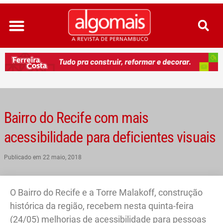
Ir
para
o
conteúdo
Bairro do Recife com mais
acessibilidade para deficientes visuais
Publicado em
22 maio, 2018
O Bairro do Recife e a Torre Malakoff, construção
histórica da região, recebem nesta quinta-feira
(24/05) melhorias de acessibilidade para pessoas