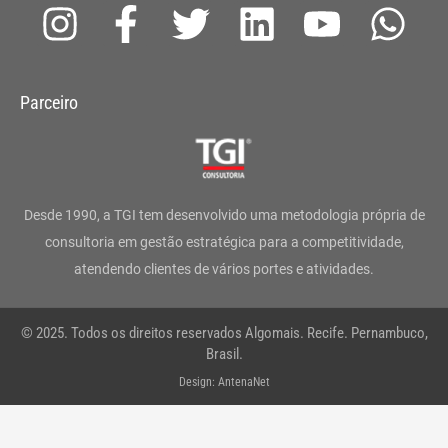
I
F
T
L
Y
W
n
a
w
i
o
h
s
c
i
n
u
a
Parceiro
t
e
t
k
t
t
a
b
t
e
u
s
g
o
e
d
b
a
Desde 1990, a TGI tem desenvolvido uma metodologia própria de
r
o
r
i
e
p
consultoria em gestão estratégica para a competitividade,
atendendo clientes de vários portes e atividades.
a
k
n
p
m
-
© 2025. Todos os direitos reservados Algomais. Recife. Pernambuco,
f
Brasil.
Design: AntenaNet