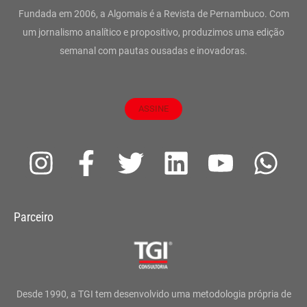
Fundada em 2006, a Algomais é a Revista de Pernambuco. Com
um jornalismo analítico e propositivo, produzimos uma edição
semanal com pautas ousadas e inovadoras.
ASSINE
I
F
T
L
Y
W
n
a
w
i
o
h
s
c
i
n
u
a
Parceiro
t
e
t
k
t
t
a
b
t
e
u
s
g
o
e
d
b
a
Desde 1990, a TGI tem desenvolvido uma metodologia própria de