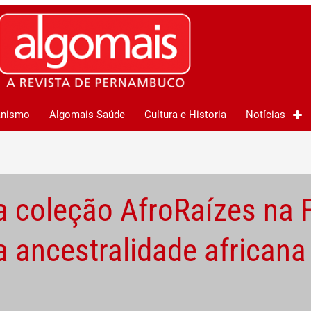
anismo
Algomais Saúde
Cultura e Historia
Notícias
a coleção AfroRaízes na 
 ancestralidade africana