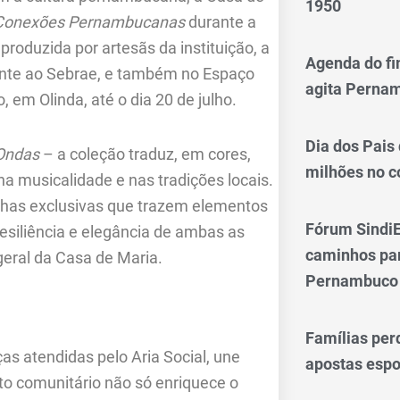
1950
 Conexões Pernambucanas
durante a
produzida por artesãs da instituição, a
Agenda do fi
rente ao Sebrae, e também no Espaço
agita Perna
em Olinda, até o dia 20 de julho.
Dia dos Pais
Ondas
– a coleção traduz, em cores,
milhões no 
na musicalidade e nas tradições locais.
inhas exclusivas que trazem elementos
Fórum SindiE
resiliência e elegância de ambas as
caminhos par
geral da Casa de Maria.
Pernambuco
Famílias per
s atendidas pelo Aria Social, une
apostas espo
nto comunitário não só enriquece o