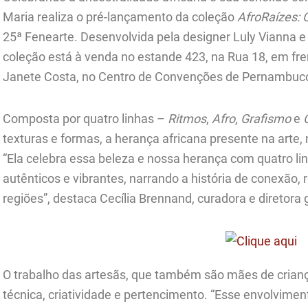
Maria realiza o pré-lançamento da coleção
AfroRaízes:
25ª Fenearte. Desenvolvida pela designer Luly Vianna e 
coleção está à venda no estande 423, na Rua 18, em f
Janete Costa, no Centro de Convenções de Pernambuco, 
Composta por quatro linhas –
Ritmos
,
Afro
,
Grafismo
e
texturas e formas, a herança africana presente na arte, 
“Ela celebra essa beleza e nossa herança com quatro l
autênticos e vibrantes, narrando a história de conexão, 
regiões”, destaca Cecília Brennand, curadora e diretora 
O trabalho das artesãs, que também são mães de criança
técnica, criatividade e pertencimento. “Esse envolvime