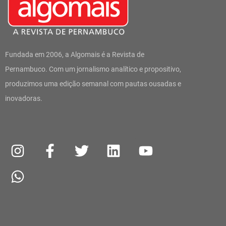
Fundada em 2006, a Algomais é a Revista de
Pernambuco. Com um jornalismo analítico e propositivo,
produzimos uma edição semanal com pautas ousadas e
inovadoras.
I
W
F
T
L
Y
n
h
a
w
i
o
s
a
c
i
n
u
t
t
e
t
k
t
a
s
b
t
e
u
g
a
o
e
d
b
r
p
o
r
i
e