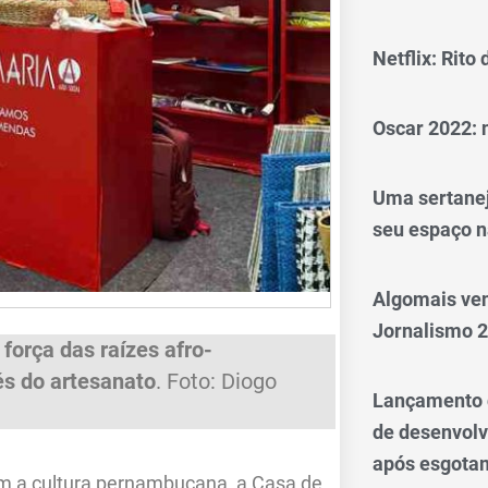
Netflix: Rito
Oscar 2022: 
Uma sertanej
seu espaço n
Algomais ve
Jornalismo 
força das raízes afro-
s do artesanato
. Foto: Diogo
Lançamento d
de desenvol
após esgotam
om a cultura pernambucana, a Casa de