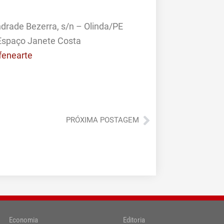
drade Bezerra, s/n – Olinda/PE
e Espaço Janete Costa
fenearte
Próximo
PRÓXIMA POSTAGEM
Economia
Editoria