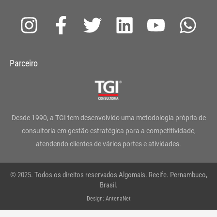
I
F
T
L
Y
W
n
a
w
i
o
h
s
c
i
n
u
a
Parceiro
t
e
t
k
t
t
a
b
t
e
u
s
g
o
e
d
b
a
Desde 1990, a TGI tem desenvolvido uma metodologia própria de
r
o
r
i
e
p
consultoria em gestão estratégica para a competitividade,
atendendo clientes de vários portes e atividades.
a
k
n
p
m
-
© 2025. Todos os direitos reservados Algomais. Recife. Pernambuco,
f
Brasil.
Design: AntenaNet