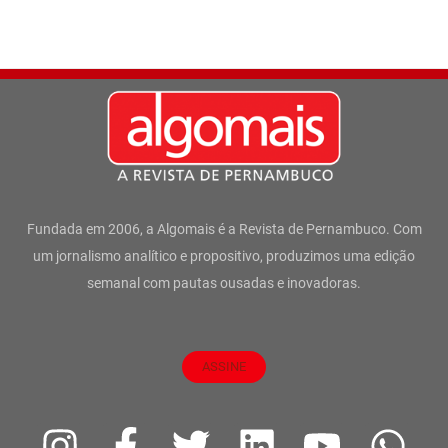
Fundada em 2006, a Algomais é a Revista de Pernambuco. Com
um jornalismo analítico e propositivo, produzimos uma edição
semanal com pautas ousadas e inovadoras.
ASSINE
I
F
T
L
Y
W