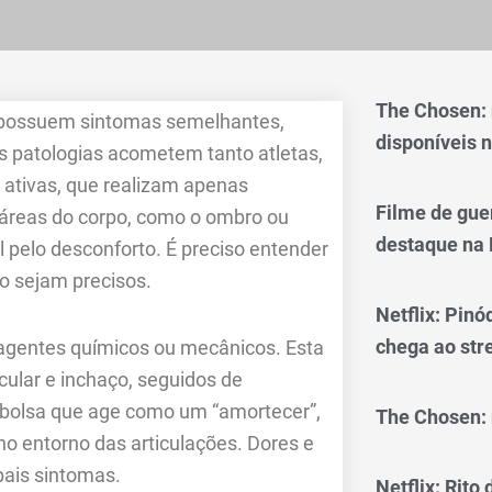
The Chosen:
ue possuem sintomas semelhantes,
disponíveis n
s patologias acometem tanto atletas,
ativas, que realizam apenas
Filme de gue
 áreas do corpo, como o ombro ou
destaque na 
el pelo desconforto. É preciso entender
to sejam precisos.
Netflix: Pinó
chega ao st
 agentes químicos ou mecânicos. Esta
cular e inchaço, seguidos de
a bolsa que age como um “amortecer”,
The Chosen: 
no entorno das articulações. Dores e
pais sintomas.
Netflix: Rito