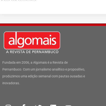
Fundada em 2006, a Algomais é a Revista de
Pernambuco. Com um jornalismo analítico e propositivo,
produzimos uma edição semanal com pautas ousadas e
inovadoras.
I
W
F
T
L
Y