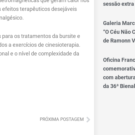
letromagnéticas que geram calor nos
sessão extra
 efeitos terapêuticos desejáveis
analgésico.
Galeria Marc
“O Céu Não 
para os tratamentos da bursite e
de Ramonn V
os a exercícios de cinesioterapia.
onal e o nível de complexidade da
Oficina Franc
comemorativo
com abertura 
da 36ª Biena
Próximo
PRÓXIMA POSTAGEM