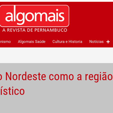
anismo
Algomais Saúde
Cultura e Historia
Notícias
 o Nordeste como a regiã
ístico