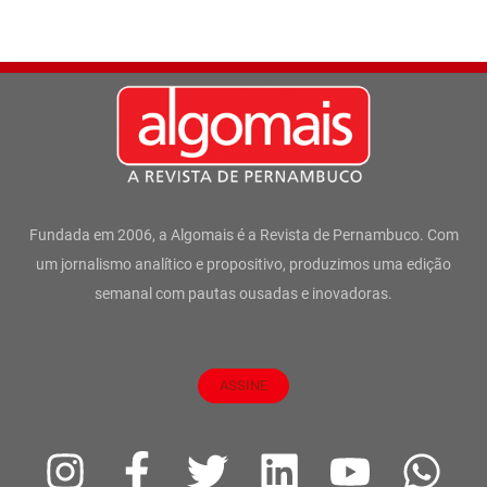
Fundada em 2006, a Algomais é a Revista de Pernambuco. Com
um jornalismo analítico e propositivo, produzimos uma edição
semanal com pautas ousadas e inovadoras.
ASSINE
I
F
T
L
Y
W