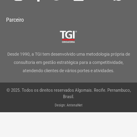
n
a
w
i
o
h
s
c
i
n
u
a
Parceiro
t
e
t
k
t
t
a
b
t
e
u
s
g
o
e
d
b
a
Desde 1990, a TGI tem desenvolvido uma metodologia própria de
r
o
r
i
e
p
consultoria em gestão estratégica para a competitividade,
atendendo clientes de vários portes e atividades.
a
k
n
p
m
-
© 2025. Todos os direitos reservados Algomais. Recife. Pernambuco,
f
Brasil.
Design: AntenaNet