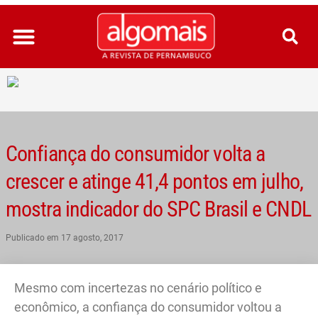
Ir
para
o
conteúdo
Confiança do consumidor volta a
crescer e atinge 41,4 pontos em julho,
mostra indicador do SPC Brasil e CNDL
Publicado em
17 agosto, 2017
Mesmo com incertezas no cenário político e
econômico, a confiança do consumidor voltou a