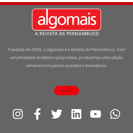
Fundada em 2006, a Algomais é a Revista de Pernambuco. Com
um jornalismo analítico e propositivo, produzimos uma edição
semanal com pautas ousadas e inovadoras.
ASSINE
I
F
T
L
Y
W
n
a
w
i
o
h