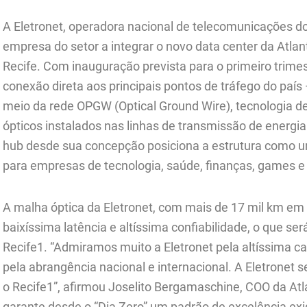
A Eletronet, operadora nacional de telecomunicações do 
empresa do setor a integrar o novo data center da Atla
Recife. Com inauguração prevista para o primeiro trime
conexão direta aos principais pontos de tráfego do paí
meio da rede OPGW (Optical Ground Wire), tecnologia de
ópticos instalados nas linhas de transmissão de energia 
hub desde sua concepção posiciona a estrutura como um
para empresas de tecnologia, saúde, finanças, games e
A malha óptica da Eletronet, com mais de 17 mil km em 
baixíssima latência e altíssima confiabilidade, o que s
Recife1. “Admiramos muito a Eletronet pela altíssima c
pela abrangência nacional e internacional. A Eletronet
o Recife1”, afirmou Joselito Bergamaschine, COO da At
garante desde o “Dia Zero” um padrão de excelência exi