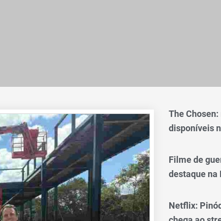
The Chosen:
disponíveis n
Filme de gue
destaque na 
Netflix: Pinó
chega ao st