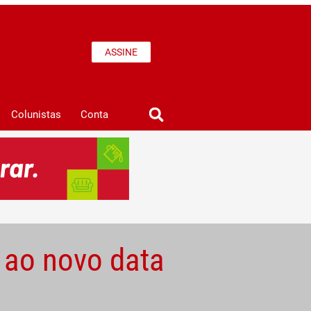
ASSINE
Colunistas
Conta
r ao novo data