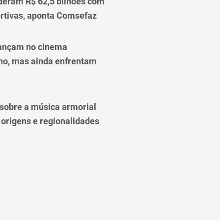
deram R$ 62,5 bilhões com
rtivas, aponta Comsefaz
ançam no cinema
o, mas ainda enfrentam
o sobre a música armorial
 origens e regionalidades