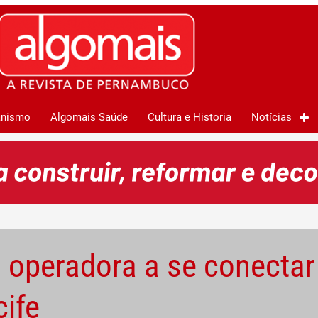
anismo
Algomais Saúde
Cultura e Historia
Notícias
ra operadora a se conecta
cife