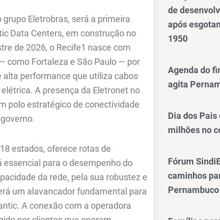
de desenvol
grupo Eletrobras, será a primeira
após esgotam
ntic Data Centers, em construção no
1950
stre de 2026, o Recife1 nasce com
s — como Fortaleza e São Paulo — por
Agenda do fi
 alta performance que utiliza cabos
agita Perna
elétrica. A presença da Eletronet no
 polo estratégico de conectividade
Dia dos Pais
 governo.
milhões no 
18 estados, oferece rotas de
Fórum SindiE
erá essencial para o desempenho do
caminhos par
apacidade da rede, pela sua robustez e
Pernambuco
 será um alavancador fundamental para
lantic. A conexão com a operadora
gido por clientes que operam