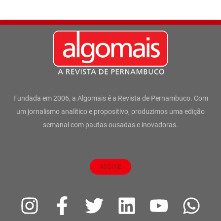
Fundada em 2006, a Algomais é a Revista de Pernambuco. Com
um jornalismo analítico e propositivo, produzimos uma edição
semanal com pautas ousadas e inovadoras.
ASSINE
I
F
T
L
Y
W