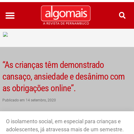
Ir
para
o
conteúdo
“As crianças têm demonstrado
cansaço, ansiedade e desânimo com
as obrigações online”.
Publicado em
14 setembro, 2020
O isolamento social, em especial para crianças e
adolescentes, já atravessa mais de um semestre.