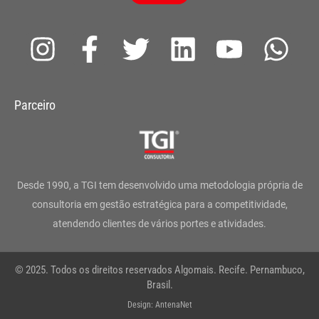
I
F
T
L
Y
W
n
a
w
i
o
h
s
c
i
n
u
a
Parceiro
t
e
t
k
t
t
a
b
t
e
u
s
g
o
e
d
b
a
Desde 1990, a TGI tem desenvolvido uma metodologia própria de
r
o
r
i
e
p
consultoria em gestão estratégica para a competitividade,
atendendo clientes de vários portes e atividades.
a
k
n
p
m
-
© 2025. Todos os direitos reservados Algomais. Recife. Pernambuco,
f
Brasil.
Design: AntenaNet