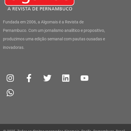
Fundada em 2006, a Algomais é a Revista de
Pernambuco. Com um jornalismo analítico e propositivo,
produzimos uma edição semanal com pautas ousadas e
inovadoras.
I
W
F
T
L
Y
n
h
a
w
i
o
s
a
c
i
n
u
t
t
e
t
k
t
a
s
b
t
e
u
g
a
o
e
d
b
r
p
o
r
i
e
a
p
k
n