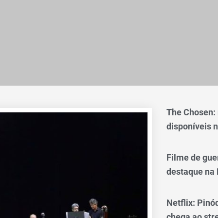
The Chosen:
disponíveis n
Filme de gue
destaque na 
Netflix: Pinó
chega ao st