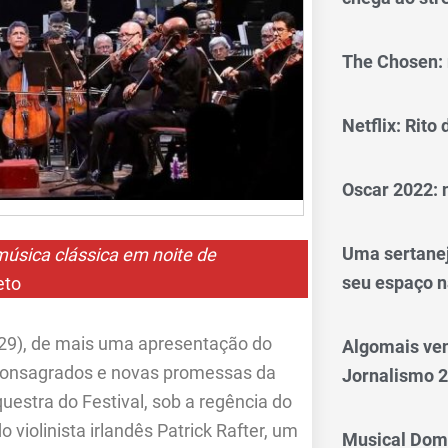
The Chosen: 
Netflix: Rito
Oscar 2022: 
Uma sertanej
música clássica em noite de
seu espaço n
eto
 (29), de mais uma apresentação do
Algomais ve
 consagrados e novas promessas da
Jornalismo 
uestra do Festival, sob a regência do
violinista irlandês Patrick Rafter, um
Musical Dom