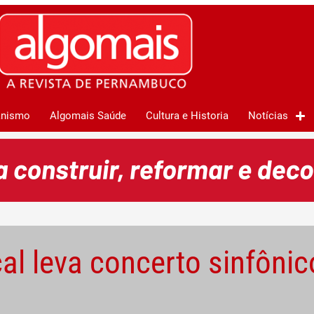
anismo
Algomais Saúde
Cultura e Historia
Notícias
l leva concerto sinfônic