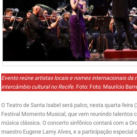
Evento reúne artistas locais e nomes internacionais da 
intercâmbio cultural no Recife
. Foto: Foto: Maurício Barr
O Teatro de Santa Isabel será palco, nesta quarta-feira
Festival Momento Musical, que vem reunindo talentos
música clássica. O concerto sinfônico contará com a Orq
maestro Eugene Lamy Alves, e a participação especial do 