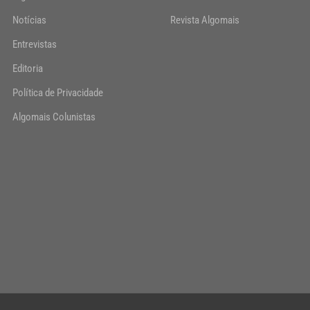
Notícias
Revista Algomais
Entrevistas
Editoria
Política de Privacidade
Algomais Colunistas