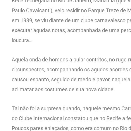
Recém-chegada do Rio de Janeiro, Maria Lia (que v
Paulo Cavalcanti), veio residir no Parque Treze de M
em 1939, se viu diante de um clube carnavalesco pe
executar agudas notas, acompanhada de uma percu
loucura…
Aquela onda de homens a pular contritos, no ruge-r
circunspectos, acompanhando os agudos acordes 
causou espanto, seguido de medo e pavor, naquela
aclimatar aos costumes de sua nova cidade.
Tal não foi a surpresa quando, naquele mesmo Carn
do Clube Internacional constatou que no Recife a fes
Poucos pares enlaçados, como era comum no Rio de