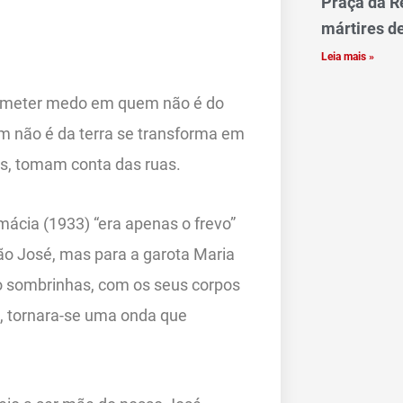
Praça da R
mártires d
Leia mais »
de meter medo em quem não é do
em não é da terra se transforma em
s, tomam conta das ruas.
mácia (1933) “era apenas o frevo”
ão José, mas para a garota Maria
o sombrinhas, com os seus corpos
, tornara-se uma onda que