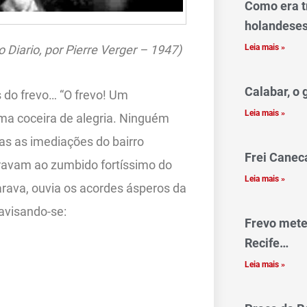
Como era t
holandese
Leia mais »
 Diario, por Pierre Verger – 1947)
Calabar, o 
s do frevo… “O frevo! Um
Leia mais »
uma coceira de alegria. Ninguém
as as imediações do bairro
Frei Canec
bravam ao zumbido fortíssimo do
Leia mais »
rava, ouvia os acordes ásperos da
 avisando-se:
Frevo mete
Recife…
Leia mais »