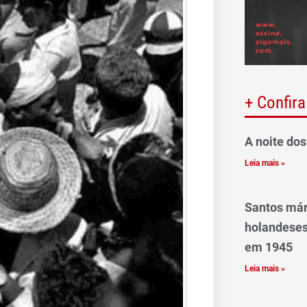
+ Confira
A noite dos
Leia mais »
Santos már
holandeses
em 1945
Leia mais »