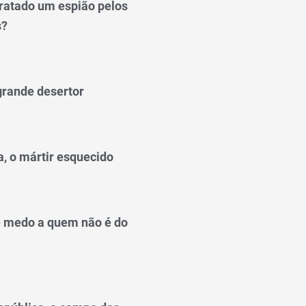
ratado um espião pelos
s?
grande desertor
a, o mártir esquecido
 medo a quem não é do