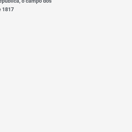
epública, o campo dos
e 1817