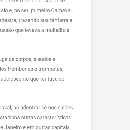
eio a ser mãe do nosso José
aio e, no seu primeiro Carnaval,
destre, trazendo sua fanfarra a
ssão que levava a multidão à
uge de corpos, sisudos e
dos trombones e trompetes,
 adolescente que tentava se
aval, ao adentrar-se nos salões
ta tinha outras características.
 Janeiro e em outras capitais,