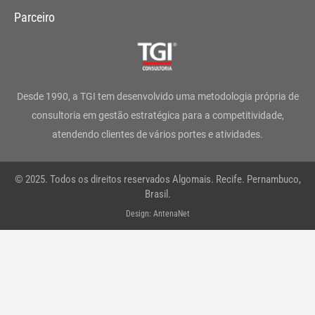
s
c
i
n
u
a
Parceiro
t
e
t
k
t
t
a
b
t
e
u
s
g
o
e
d
b
a
Desde 1990, a TGI tem desenvolvido uma metodologia própria de
r
o
r
i
e
p
consultoria em gestão estratégica para a competitividade,
atendendo clientes de vários portes e atividades.
a
k
n
p
m
-
© 2025. Todos os direitos reservados Algomais. Recife. Pernambuco,
f
Brasil.
Design: AntenaNet