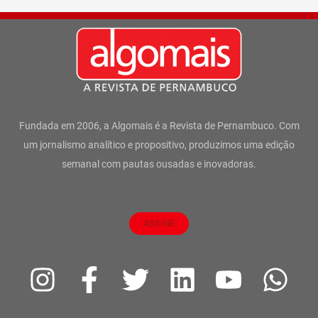
Fundada em 2006, a Algomais é a Revista de Pernambuco. Com
um jornalismo analítico e propositivo, produzimos uma edição
semanal com pautas ousadas e inovadoras.
ASSINE
I
F
T
L
Y
W
n
a
w
i
o
h