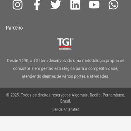
I
F
T
L
Y
W
n
a
w
i
o
h
s
c
i
n
u
a
Parceiro
t
e
t
k
t
t
a
b
t
e
u
s
g
o
e
d
b
a
Desde 1990, a TGI tem desenvolvido uma metodologia própria de
r
o
r
i
e
p
consultoria em gestão estratégica para a competitividade,
atendendo clientes de vários portes e atividades.
a
k
n
p
m
-
© 2025. Todos os direitos reservados Algomais. Recife. Pernambuco,
f
Brasil.
Design: AntenaNet