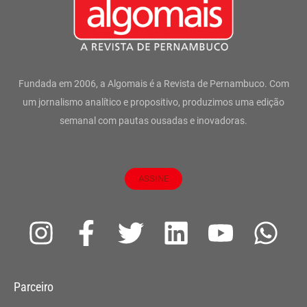
Fundada em 2006, a Algomais é a Revista de Pernambuco. Com
um jornalismo analítico e propositivo, produzimos uma edição
semanal com pautas ousadas e inovadoras.
ASSINE
I
F
T
L
Y
W
n
a
w
i
o
h
s
c
i
n
u
a
Parceiro