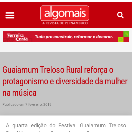
Ir
para
o
conteúdo
Guaiamum Treloso Rural reforça o
protagonismo e diversidade da mulher
na música
Publicado em
7 fevereiro, 2019
A quarta edição do Festival Guaiamum Treloso