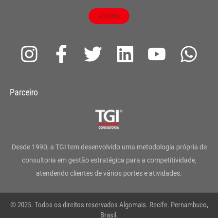
ASSINE
I
F
T
L
Y
W
n
a
w
i
o
h
s
c
i
n
u
a
Parceiro
t
e
t
k
t
t
a
b
t
e
u
s
g
o
e
d
b
a
Desde 1990, a TGI tem desenvolvido uma metodologia própria de
r
o
r
i
e
p
consultoria em gestão estratégica para a competitividade,
atendendo clientes de vários portes e atividades.
a
k
n
p
m
-
© 2025. Todos os direitos reservados Algomais. Recife. Pernambuco,
Brasil.