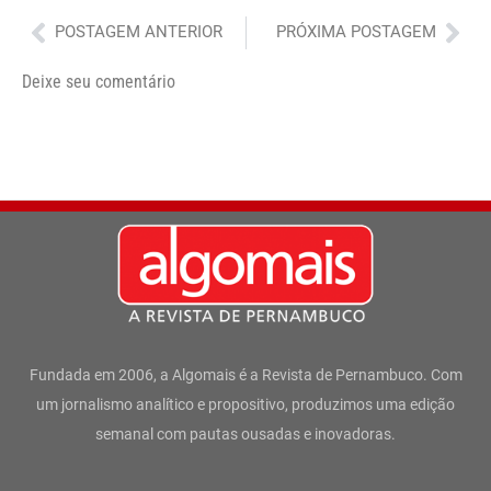
Anterior
Pró
POSTAGEM ANTERIOR
PRÓXIMA POSTAGEM
Deixe seu comentário
Fundada em 2006, a Algomais é a Revista de Pernambuco. Com
um jornalismo analítico e propositivo, produzimos uma edição
semanal com pautas ousadas e inovadoras.