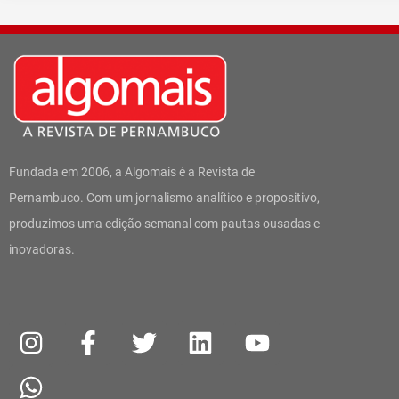
Fundada em 2006, a Algomais é a Revista de
Pernambuco. Com um jornalismo analítico e propositivo,
produzimos uma edição semanal com pautas ousadas e
inovadoras.
I
W
F
T
L
Y
n
h
a
w
i
o
s
a
c
i
n
u
t
t
e
t
k
t