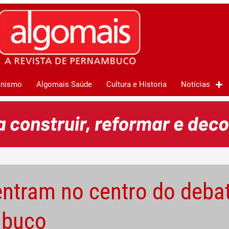
anismo
Algomais Saúde
Cultura e Historia
Notícias
 entram no centro do deba
mbuco