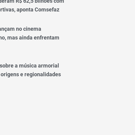
deram R$ 62,5 bilhões com
rtivas, aponta Comsefaz
ançam no cinema
o, mas ainda enfrentam
o sobre a música armorial
 origens e regionalidades