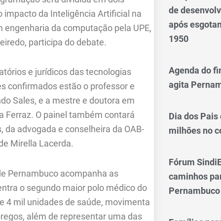
de desenvol
impacto da Inteligência Artificial na
após esgotam
m engenharia da computação pela UPE,
1950
eiredo, participa do debate.
Agenda do fi
tórios e jurídicos das tecnologias
agita Perna
s confirmados estão o professor e
do Sales, e a mestre e doutora em
ia Ferraz. O painel também contará
Dia dos Pais
s, da advogada e conselheira da OAB-
milhões no 
de Mirella Lacerda.
Fórum SindiE
r de Pernambuco acompanha as
caminhos par
ntra o segundo maior polo médico do
Pernambuco
e 4 mil unidades de saúde, movimenta
mpregos, além de representar uma das