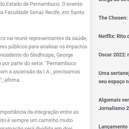
a do Estado de Pernambuco. O evento
o da Faculdade Senac Recife, em Santo
The Chosen: 
Netflix: Rito
ro vai reunir representantes da saúde,
res públicos para analisar os impactos
Oscar 2022: 
presidente do Sindhospe, George
a por parte do setor. “Pernambuco
Com a ascensão da I.A., precisamos
Uma sertanej
”, afirma.
seu espaço n
Algomais ve
Jornalismo 
mportância da integração entre as
ireito é sempre um caminho muito
Lançamento d
ogramação será dividida em dois