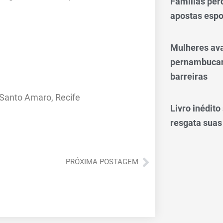
Famílias per
apostas espo
Mulheres av
pernambucan
barreiras
 Santo Amaro, Recife
Livro inédit
resgata suas
Próximo
PRÓXIMA POSTAGEM