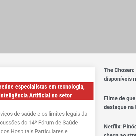
The Chosen:
disponíveis n
eúne especialistas em tecnologia,
nteligência Artificial no setor
Filme de gue
destaque na 
rviços de saúde e os limites legais da
iscussões do 14º Fórum de Saúde
Netflix: Pinó
os Hospitais Particulares e
chega ao st