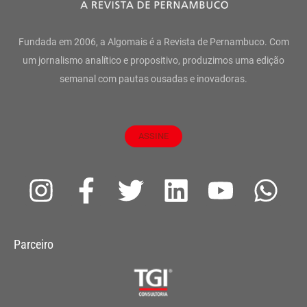
Fundada em 2006, a Algomais é a Revista de Pernambuco. Com
um jornalismo analítico e propositivo, produzimos uma edição
semanal com pautas ousadas e inovadoras.
ASSINE
I
F
T
L
Y
W
n
a
w
i
o
h
s
c
i
n
u
a
Parceiro
t
e
t
k
t
t
a
b
t
e
u
s