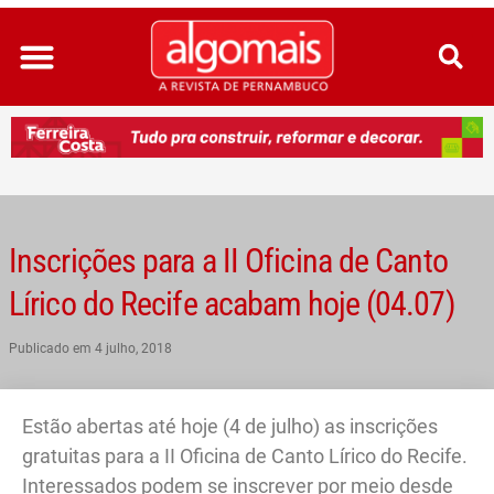
Ir
para
o
conteúdo
Inscrições para a II Oficina de Canto
Lírico do Recife acabam hoje (04.07)
Publicado em
4 julho, 2018
Estão abertas até hoje (4 de julho) as inscrições
gratuitas para a II Oficina de Canto Lírico do Recife.
Interessados podem se inscrever por meio desde