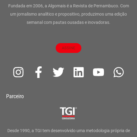
Fundada em 2006, a Algomais é a Revista de Pernambuco. Com
um jornalismo analítico e propositivo, produzimos uma edição
semanal com pautas ousadas e inovadoras.
ASSINE
I
F
T
L
Y
W
n
a
w
i
o
h
s
c
i
n
u
a
Parceiro
t
e
t
k
t
t
a
b
t
e
u
s
g
o
e
d
b
a
Desde 1990, a TGI tem desenvolvido uma metodologia própria de