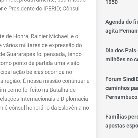
1950
dor e Presidente do IPERID; Cônsul
Agenda do fi
agita Perna
e de Honra, Rainier Michael, e o
 vários militares de expressão do
Dia dos Pais
de Guararapes foi pensada, tendo
milhões no 
 como ponto de partida uma visão
cipal ação bélicas ocorrida no
Fórum SindiE
na região. É nossa missão continuar e
caminhos par
im como foi feito na Batalha de
Pernambuco
elações Internacionais e Diplomacia
m é cônsul honorário da Eslovênia no
Famílias per
apostas espo