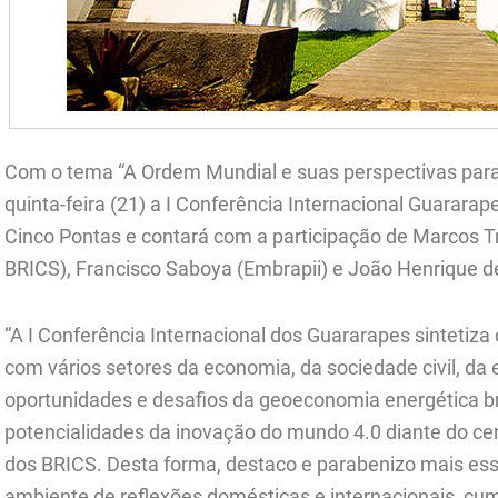
Com o tema “A Ordem Mundial e suas perspectivas para o
quinta-feira (21) a I Conferência Internacional Guarara
Cinco Pontas e contará com a participação de Marcos T
BRICS), Francisco Saboya (Embrapii) e João Henrique de
“A I Conferência Internacional dos Guararapes sintetiza
com vários setores da economia, da sociedade civil, da 
oportunidades e desafios da geoeconomia energética br
potencialidades da inovação do mundo 4.0 diante do cená
dos BRICS. Desta forma, destaco e parabenizo mais essa
ambiente de reflexões domésticas e internacionais, cu