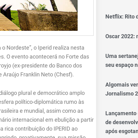
Netflix: Rito
Oscar 2022: 
 Nordeste”, o Iperid realiza nesta
Uma sertanej
pes. O evento acontecerá no Forte das
seu espaço n
royjo (ex-presidente do Banco dos
 Araújo Franklin Neto (Chesf).
Algomais ve
 diálogo plural e democrático amplo
Jornalismo 
esfera político-diplomática rumo às
asileira e mundial, assim como as
Lançamento d
rio internacional em ebulição a partir
de desenvol
 rica contribuição do IPERID ao
após esgotam
mprindo, proativamente, sua missão