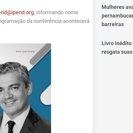
Mulheres av
erid@iperid.org
, informando nome
pernambucan
programação da conferência acontecerá
barreiras
Livro inédit
resgata suas