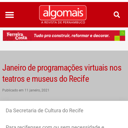
Ir
para
o
conteúdo
Janeiro de programações virtuais nos
teatros e museus do Recife
Publicado em
11 janeiro, 2021
Da Secretaria de Cultura do Recife
Para recifenses com ou sem necessidade e