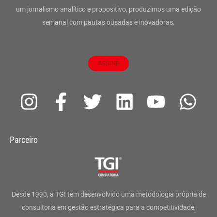
um jornalismo analítico e propositivo, produzimos uma edição
semanal com pautas ousadas e inovadoras.
ASSINE
I
F
T
L
Y
W
n
a
w
i
o
h
s
c
i
n
u
a
Parceiro
t
e
t
k
t
t
a
b
t
e
u
s
g
o
e
d
b
a
Desde 1990, a TGI tem desenvolvido uma metodologia própria de
r
o
r
i
e
p
consultoria em gestão estratégica para a competitividade,