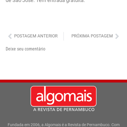
de São José. Tem entrada gratuita.
Anterior
Pró
POSTAGEM ANTERIOR
PRÓXIMA POSTAGEM
Deixe seu comentário
Fundada em 2006, a Algomais é a Revista de Pernambuco. Com