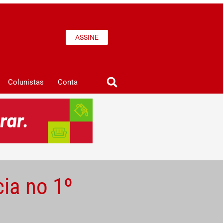
ASSINE
Colunistas
Conta
cia no 1º