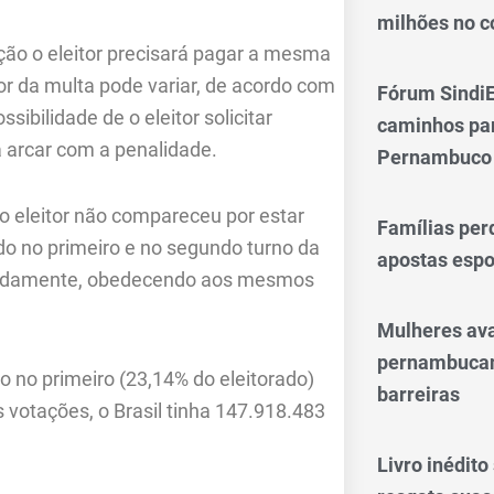
milhões no 
ação o eleitor precisará pagar a mesma
lor da multa pode variar, de acordo com
Fórum SindiE
ssibilidade de o eleitor solicitar
caminhos par
 arcar com a penalidade.
Pernambuco
 o eleitor não compareceu por estar
Famílias per
tado no primeiro e no segundo turno da
apostas espo
eparadamente, obedecendo aos mesmos
Mulheres av
pernambucan
o no primeiro (23,14% do eleitorado)
barreiras
votações, o Brasil tinha 147.918.483
Livro inédit