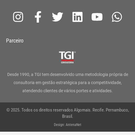
I
F
T
L
Y
W
n
a
w
i
o
h
s
c
i
n
u
a
Parceiro
t
e
t
k
t
t
a
b
t
e
u
s
g
o
e
d
b
a
Desde 1990, a TGI tem desenvolvido uma metodologia própria de
r
o
r
i
e
p
consultoria em gestão estratégica para a competitividade,
atendendo clientes de vários portes e atividades.
a
k
n
p
m
-
© 2025. Todos os direitos reservados Algomais. Recife. Pernambuco,
f
Brasil.
Design: AntenaNet