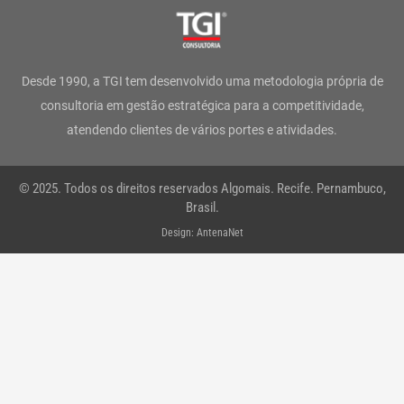
t
e
t
k
t
t
a
b
t
e
u
s
g
o
e
d
b
a
Desde 1990, a TGI tem desenvolvido uma metodologia própria de
r
o
r
i
e
p
consultoria em gestão estratégica para a competitividade,
atendendo clientes de vários portes e atividades.
a
k
n
p
m
-
© 2025. Todos os direitos reservados Algomais. Recife. Pernambuco,
f
Brasil.
Design: AntenaNet