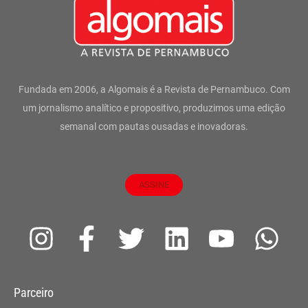
Fundada em 2006, a Algomais é a Revista de Pernambuco. Com
um jornalismo analítico e propositivo, produzimos uma edição
semanal com pautas ousadas e inovadoras.
ASSINE
I
F
T
L
Y
W
n
a
w
i
o
h
s
c
i
n
u
a
Parceiro