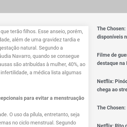
The Chosen:
ue terão filhos. Esse anseio, porém,
disponíveis n
dade, além de uma gravidez tardia e
gestação natural. Segundo a
Filme de gue
Cláudia Navarro, quando se consegue
destaque na 
ausas são atribuídas à mulher, 40%, ao
nfertilidade, a médica lista algumas
Netflix: Pinó
chega ao st
epcionais para evitar a menstruação
The Chosen: 
e. O uso da pílula, entretanto, seja
emas no ciclo menstrual. Segundo
Netflix: Rito