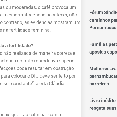
xas ou moderadas, o café provoca um
Fórum SindiE
ara a espermatogénese acontecer, não
caminhos par
lo contrário, as evidencias mostram um
Pernambuco
 na fertilidade feminina.
Famílias per
o à fertilidade?
apostas espo
do não realizada de maneira correta e
bactérias no trato reprodutivo superior
fecções pode resultar em obstrução
Mulheres av
para colocar o DIU deve ser feito por
pernambucan
ser constante”, alerta Cláudia
barreiras
Livro inédit
resgata suas
nais que irão culminar com a