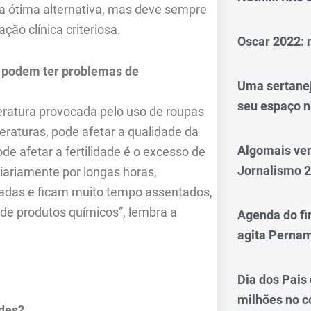
a ótima alternativa, mas deve sempre
ção clínica criteriosa.
Oscar 2022: 
 podem ter problemas de
Uma sertanej
seu espaço n
ratura provocada pelo uso de roupas
raturas, pode afetar a qualidade da
Algomais ve
 afetar a fertilidade é o excesso de
Jornalismo 
iariamente por longas horas,
adas e ficam muito tempo assentados,
de produtos químicos”, lembra a
Agenda do fi
agita Perna
Dia dos Pais
milhões no 
ides?