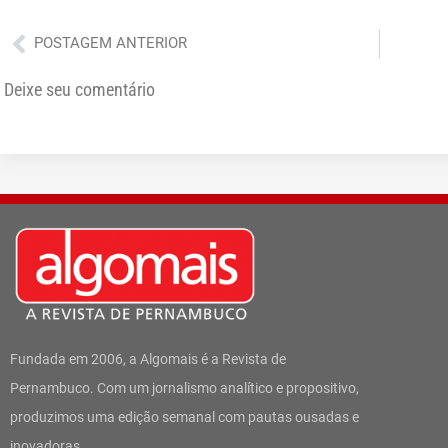
Anterior
POSTAGEM ANTERIOR
Deixe seu comentário
Fundada em 2006, a Algomais é a Revista de
Pernambuco. Com um jornalismo analítico e propositivo,
produzimos uma edição semanal com pautas ousadas e
inovadoras.