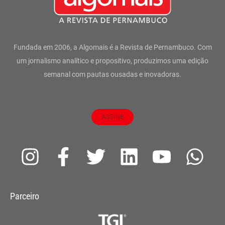
Fundada em 2006, a Algomais é a Revista de Pernambuco. Com
um jornalismo analítico e propositivo, produzimos uma edição
semanal com pautas ousadas e inovadoras.
ASSINE
I
F
T
L
Y
W
n
a
w
i
o
h
s
c
i
n
u
a
Parceiro
t
e
t
k
t
t