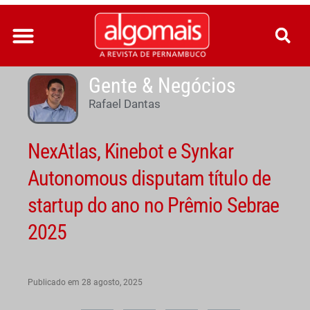
Ir
para
o
conteúdo
Gente & Negócios
Rafael Dantas
NexAtlas, Kinebot e Synkar
Autonomous disputam título de
startup do ano no Prêmio Sebrae
2025
Publicado em
28 agosto, 2025