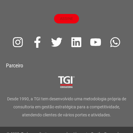
ASSINE
I
F
T
L
Y
W
n
a
w
i
o
h
s
c
i
n
u
a
Parceiro
t
e
t
k
t
t
a
b
t
e
u
s
g
o
e
d
b
a
Desde 1990, a TGI tem desenvolvido uma metodologia própria de
r
o
r
i
e
p
consultoria em gestão estratégica para a competitividade,
atendendo clientes de vários portes e atividades.
a
k
n
p
m
-