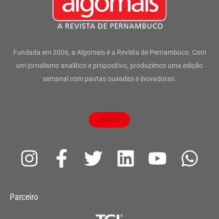
Fundada em 2006, a Algomais é a Revista de Pernambuco. Com
um jornalismo analítico e propositivo, produzimos uma edição
semanal com pautas ousadas e inovadoras.
ASSINE
I
F
T
L
Y
W
n
a
w
i
o
h
s
c
i
n
u
a
Parceiro
t
e
t
k
t
t