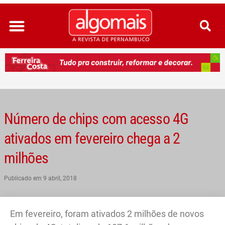
Ir
para
o
conteúdo
Número de chips com acesso 4G
ativados em fevereiro chega a 2
milhões
Publicado em
9 abril, 2018
Em fevereiro, foram ativados 2 milhões de novos