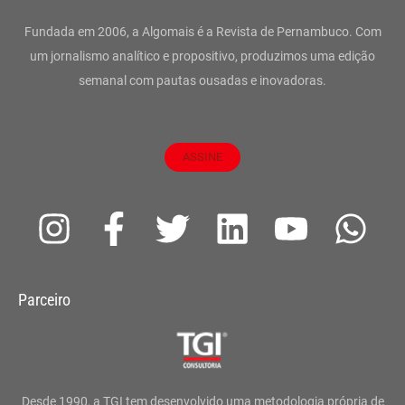
Fundada em 2006, a Algomais é a Revista de Pernambuco. Com
um jornalismo analítico e propositivo, produzimos uma edição
semanal com pautas ousadas e inovadoras.
ASSINE
I
F
T
L
Y
W
n
a
w
i
o
h
s
c
i
n
u
a
Parceiro
t
e
t
k
t
t
a
b
t
e
u
s
g
o
e
d
b
a
Desde 1990, a TGI tem desenvolvido uma metodologia própria de