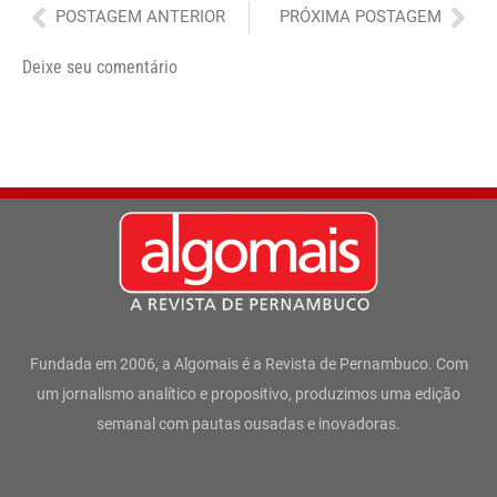
Anterior
Pró
POSTAGEM ANTERIOR
PRÓXIMA POSTAGEM
Deixe seu comentário
Fundada em 2006, a Algomais é a Revista de Pernambuco. Com
um jornalismo analítico e propositivo, produzimos uma edição
semanal com pautas ousadas e inovadoras.