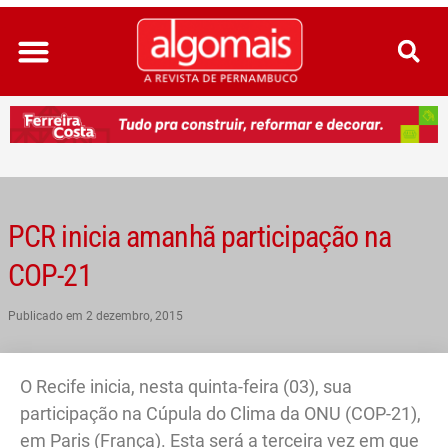
Ir
para
o
conteúdo
PCR inicia amanhã participação na
COP-21
Publicado em
2 dezembro, 2015
O Recife inicia, nesta quinta-feira (03), sua
participação na Cúpula do Clima da ONU (COP-21),
em Paris (França). Esta será a terceira vez em que