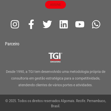
ASSINE
I
F
T
L
Y
W
n
a
w
i
o
h
s
c
i
n
u
a
Parceiro
t
e
t
k
t
t
a
b
t
e
u
s
g
o
e
d
b
a
Desde 1990, a TGI tem desenvolvido uma metodologia própria de
r
o
r
i
e
p
consultoria em gestão estratégica para a competitividade,
atendendo clientes de vários portes e atividades.
a
k
n
p
m
-
© 2025. Todos os direitos reservados Algomais. Recife. Pernambuco,
f
Brasil.