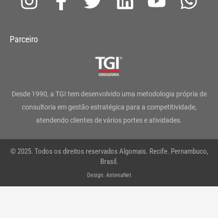
n
a
w
i
o
h
s
c
i
n
u
a
Parceiro
t
e
t
k
t
t
a
b
t
e
u
s
g
o
e
d
b
a
Desde 1990, a TGI tem desenvolvido uma metodologia própria de
r
o
r
i
e
p
consultoria em gestão estratégica para a competitividade,
atendendo clientes de vários portes e atividades.
a
k
n
p
m
-
© 2025. Todos os direitos reservados Algomais. Recife. Pernambuco,
f
Brasil.
Design: AntenaNet