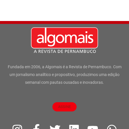
Fundada em 2006, a Algomais é a Revista de Pernambuco. Com
um jornalismo analítico e propositivo, produzimos uma edição
semanal com pautas ousadas e inovadoras.
ASSINE
I
F
T
L
Y
W