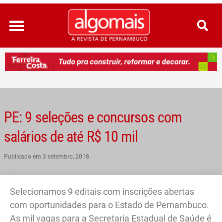
Ir
para
o
conteúdo
PE: 9 seleções e concursos com
salários de até R$ 10 mil
Publicado em
3 setembro, 2018
Selecionamos 9 editais com inscrições abertas
com oportunidades para o Estado de Pernambuco.
As mil vagas para a Secretaria Estadual de Saúde é