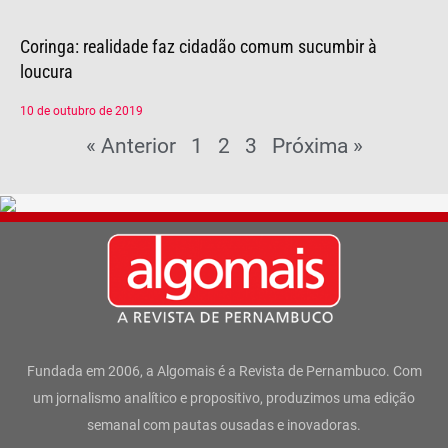
Coringa: realidade faz cidadão comum sucumbir à
loucura
10 de outubro de 2019
« Anterior
1
2
3
Próxima »
Fundada em 2006, a Algomais é a Revista de Pernambuco. Com
um jornalismo analítico e propositivo, produzimos uma edição
semanal com pautas ousadas e inovadoras.