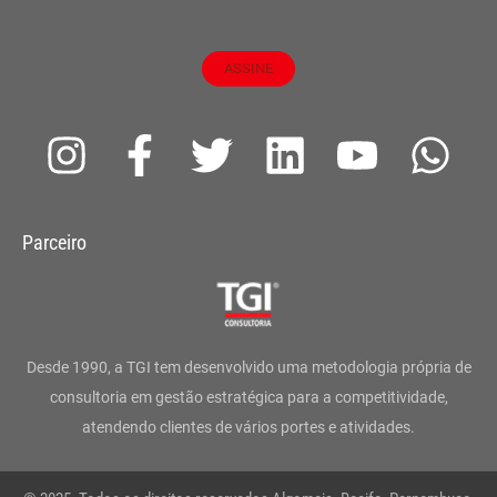
ASSINE
I
F
T
L
Y
W
n
a
w
i
o
h
s
c
i
n
u
a
Parceiro
t
e
t
k
t
t
a
b
t
e
u
s
g
o
e
d
b
a
Desde 1990, a TGI tem desenvolvido uma metodologia própria de
r
o
r
i
e
p
consultoria em gestão estratégica para a competitividade,
atendendo clientes de vários portes e atividades.
a
k
n
p
m
-