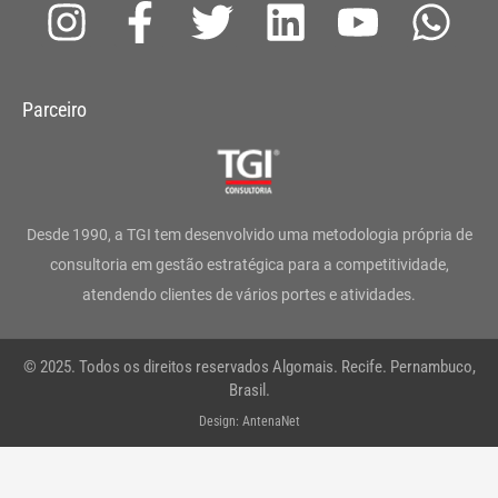
I
F
T
L
Y
W
n
a
w
i
o
h
s
c
i
n
u
a
Parceiro
t
e
t
k
t
t
a
b
t
e
u
s
g
o
e
d
b
a
Desde 1990, a TGI tem desenvolvido uma metodologia própria de
r
o
r
i
e
p
consultoria em gestão estratégica para a competitividade,
atendendo clientes de vários portes e atividades.
a
k
n
p
m
-
© 2025. Todos os direitos reservados Algomais. Recife. Pernambuco,
f
Brasil.
Design: AntenaNet