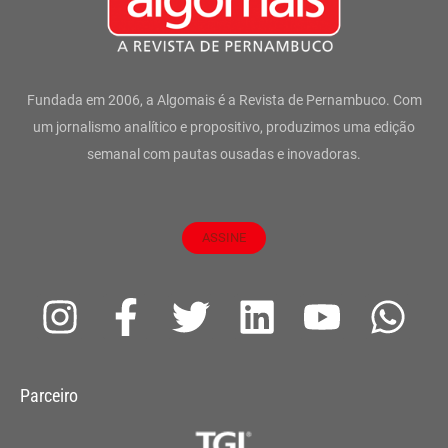
Fundada em 2006, a Algomais é a Revista de Pernambuco. Com
um jornalismo analítico e propositivo, produzimos uma edição
semanal com pautas ousadas e inovadoras.
ASSINE
I
F
T
L
Y
W
n
a
w
i
o
h
s
c
i
n
u
a
Parceiro
t
e
t
k
t
t