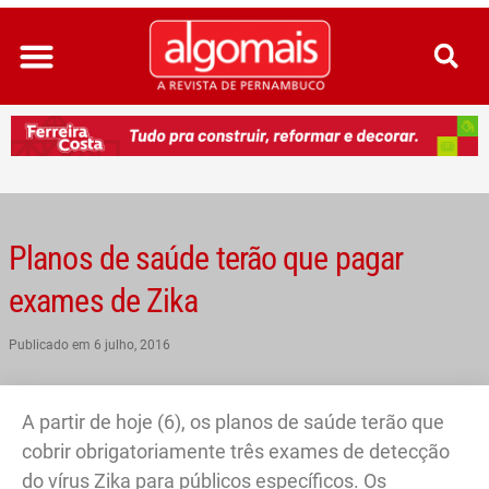
Ir
para
o
conteúdo
Planos de saúde terão que pagar
exames de Zika
Publicado em
6 julho, 2016
A partir de hoje (6), os planos de saúde terão que
cobrir obrigatoriamente três exames de detecção
do vírus Zika para públicos específicos. Os