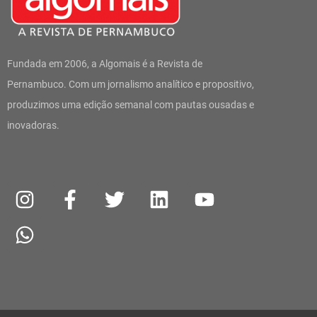
Fundada em 2006, a Algomais é a Revista de
Pernambuco. Com um jornalismo analítico e propositivo,
produzimos uma edição semanal com pautas ousadas e
inovadoras.
I
W
F
T
L
Y
n
h
a
w
i
o
s
a
c
i
n
u
t
t
e
t
k
t
a
s
b
t
e
u
g
a
o
e
d
b
r
p
o
r
i
e
a
p
k
n