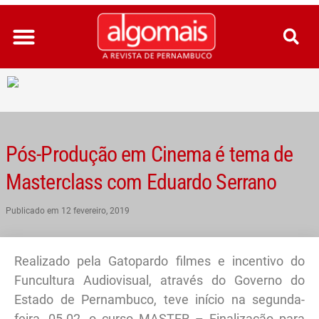
Ir
para
o
conteúdo
Pós-Produção em Cinema é tema de
Masterclass com Eduardo Serrano
Publicado em
12 fevereiro, 2019
Realizado pela Gatopardo filmes e incentivo do
Funcultura Audiovisual, através do Governo do
Estado de Pernambuco, teve início na segunda-
feira, 05.02, o curso MASTER – Finalização para