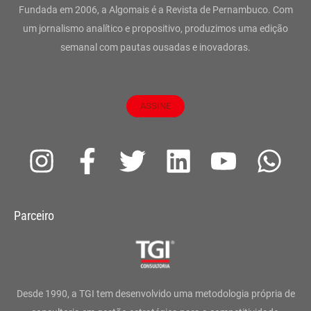
Fundada em 2006, a Algomais é a Revista de Pernambuco. Com
um jornalismo analítico e propositivo, produzimos uma edição
semanal com pautas ousadas e inovadoras.
ASSINE
I
F
T
L
Y
W
n
a
w
i
o
h
s
c
i
n
u
a
Parceiro
t
e
t
k
t
t
a
b
t
e
u
s
g
o
e
d
b
a
Desde 1990, a TGI tem desenvolvido uma metodologia própria de