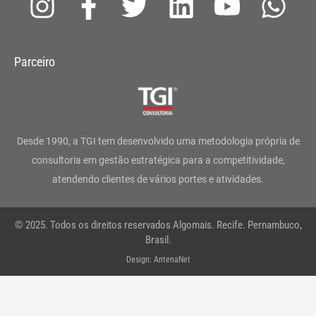
I
F
T
L
Y
W
n
a
w
i
o
h
s
c
i
n
u
a
Parceiro
t
e
t
k
t
t
a
b
t
e
u
s
g
o
e
d
b
a
Desde 1990, a TGI tem desenvolvido uma metodologia própria de
r
o
r
i
e
p
consultoria em gestão estratégica para a competitividade,
atendendo clientes de vários portes e atividades.
a
k
n
p
m
-
© 2025. Todos os direitos reservados Algomais. Recife. Pernambuco,
f
Brasil.
Design: AntenaNet