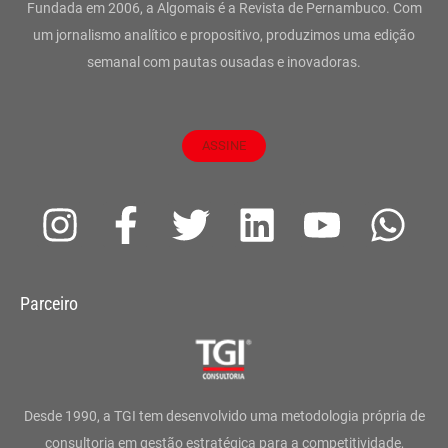
Fundada em 2006, a Algomais é a Revista de Pernambuco. Com
um jornalismo analítico e propositivo, produzimos uma edição
semanal com pautas ousadas e inovadoras.
ASSINE
I
F
T
L
Y
W
n
a
w
i
o
h
s
c
i
n
u
a
Parceiro
t
e
t
k
t
t
a
b
t
e
u
s
g
o
e
d
b
a
Desde 1990, a TGI tem desenvolvido uma metodologia própria de
consultoria em gestão estratégica para a competitividade,