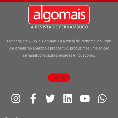
Fundada em 2006, a Algomais é a Revista de Pernambuco. Com
um jornalismo analítico e propositivo, produzimos uma edição
semanal com pautas ousadas e inovadoras.
ASSINE
I
F
T
L
Y
W
n
a
w
i
o
h
s
c
i
n
u
a