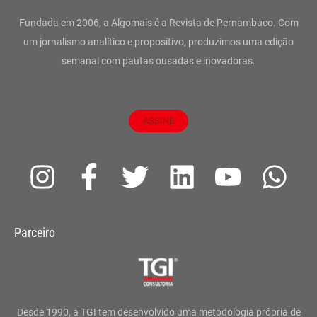
Fundada em 2006, a Algomais é a Revista de Pernambuco. Com
um jornalismo analítico e propositivo, produzimos uma edição
semanal com pautas ousadas e inovadoras.
ASSINE
I
F
T
L
Y
W
n
a
w
i
o
h
s
c
i
n
u
a
Parceiro
t
e
t
k
t
t
a
b
t
e
u
s
g
o
e
d
b
a
Desde 1990, a TGI tem desenvolvido uma metodologia própria de