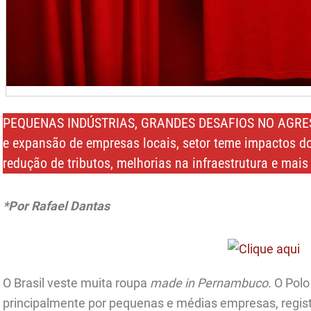
PEQUENAS INDÚSTRIAS, GRANDES DESAFIOS NO AGREST
e expansão de empresas locais, setor teme impactos do
redução de tributos, melhorias na infraestrutura e mais
*Por Rafael Dantas
O Brasil veste muita roupa
made in Pernambuco
. O Pol
principalmente por pequenas e médias empresas, regist