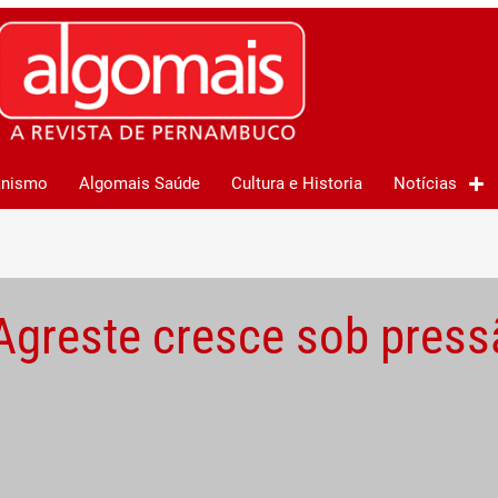
anismo
Algomais Saúde
Cultura e Historia
Notícias
Agreste cresce sob press