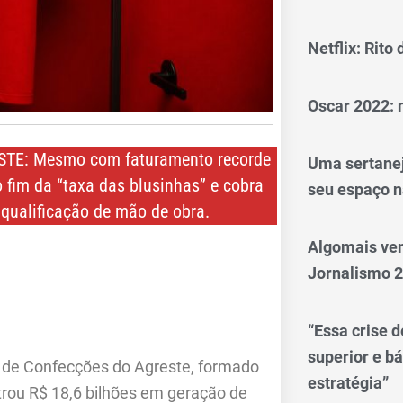
Netflix: Rito
Oscar 2022: 
E: Mesmo com faturamento recorde
Uma sertanej
 fim da “taxa das blusinhas” e cobra
seu espaço n
 qualificação de mão de obra.
Algomais ve
Jornalismo 
“Essa crise d
superior e bá
o de Confecções do Agreste, formado
estratégia”
rou R$ 18,6 bilhões em geração de