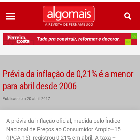
Ir
para
o
conteúdo
Prévia da inflação de 0,21% é a menor
para abril desde 2006
Publicado em
20 abril, 2017
A prévia da inflação oficial, medida pelo Índice
Nacional de Preços ao Consumidor Amplo–15
(IPCA-15), registrou 0,21% em abril. A taxa –