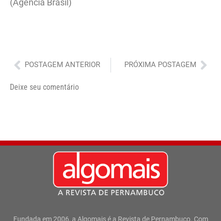
(Agência Brasil)
Anterior
Pró
POSTAGEM ANTERIOR
PRÓXIMA POSTAGEM
Deixe seu comentário
Fundada em 2006, a Algomais é a Revista de Pernambuco. Com