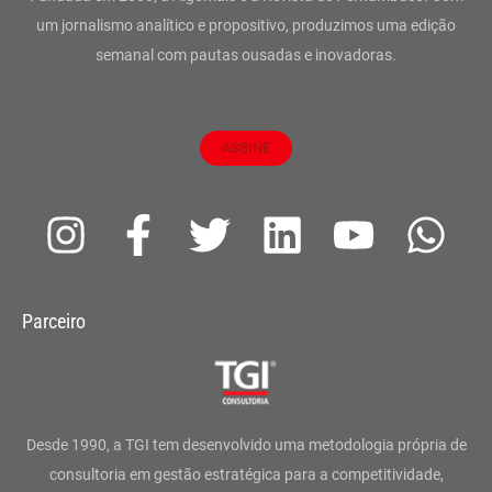
um jornalismo analítico e propositivo, produzimos uma edição
semanal com pautas ousadas e inovadoras.
ASSINE
I
F
T
L
Y
W
n
a
w
i
o
h
s
c
i
n
u
a
Parceiro
t
e
t
k
t
t
a
b
t
e
u
s
g
o
e
d
b
a
Desde 1990, a TGI tem desenvolvido uma metodologia própria de
r
o
r
i
e
p
consultoria em gestão estratégica para a competitividade,